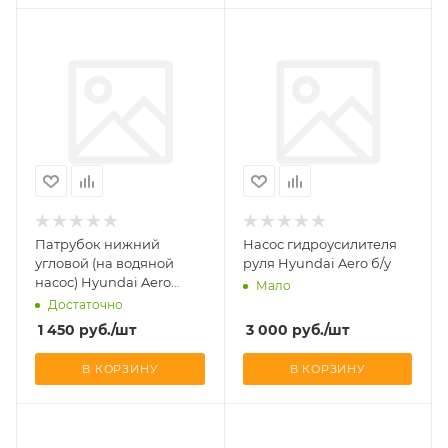
Патрубок нижний
Насос гидроусилителя
угловой (на водяной
руля Hyundai Aero б/у
насос) Hyundai Aero
Мало
D=75 D=65
Достаточно
1 450
руб.
/шт
3 000
руб.
/шт
В КОРЗИНУ
В КОРЗИНУ