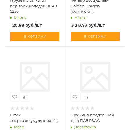
Пружина стяжная
Фильтр воздушный
пер.торм.колодок ЛиАЗ
Golden Dragon
5256
(комплект)
265/175,190/140, H425
Много
Много
120.88
руб.
/шт
3 213.73
руб.
/шт
В КОРЗИНУ
В КОРЗИНУ
Шток
Пружина продольной
энергоаккумулятора Ик.
тяги ПАЗ РЗАА
Мало
Достаточно