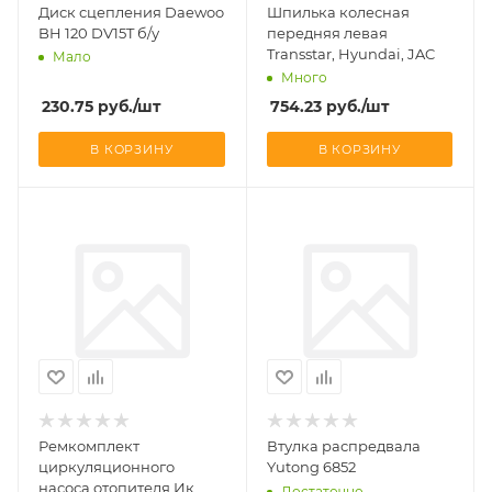
Диск сцепления Daewoo
Шпилька колесная
BH 120 DV15T б/у
передняя левая
Transstar, Hyundai, JAC
Мало
Много
230.75
руб.
/шт
754.23
руб.
/шт
В КОРЗИНУ
В КОРЗИНУ
Ремкомплект
Втулка распредвала
циркуляционного
Yutong 6852
насоса отопителя Ик.
Достаточно