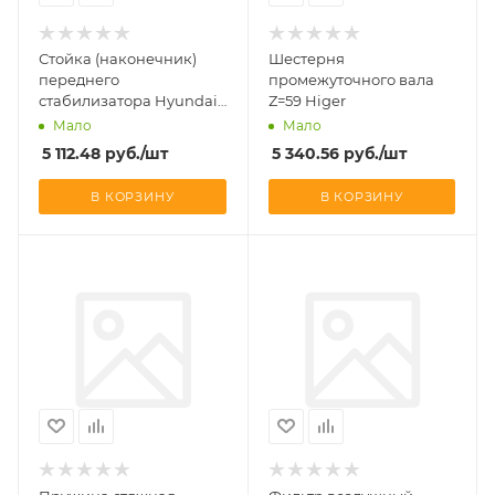
Стойка (наконечник)
Шестерня
переднего
промежуточного вала
стабилизатора Hyundai
Z=59 Higer
Aero Queen
Мало
Мало
5 112.48
руб.
/шт
5 340.56
руб.
/шт
В КОРЗИНУ
В КОРЗИНУ