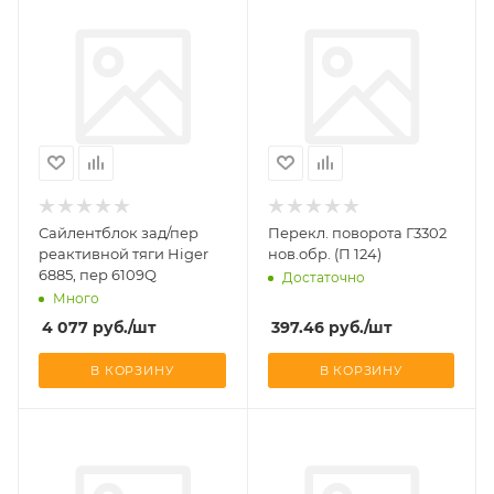
Сайлентблок зад/пер
Перекл. поворота Г3302
реактивной тяги Higer
нов.обр. (П 124)
6885, пер 6109Q
Достаточно
Много
4 077
руб.
/шт
397.46
руб.
/шт
В КОРЗИНУ
В КОРЗИНУ