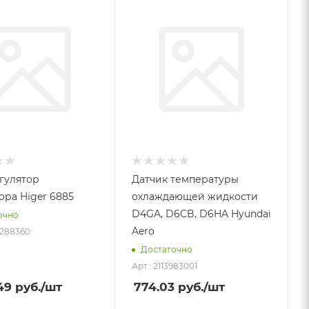
гулятор
Датчик температуры
ора Higer 6885
охлаждающей жидкости
D4GA, D6CB, D6HA Hyundai
очно
Aero
2288360
Достаточно
Арт.: 2113983001
49
руб.
/шт
774.03
руб.
/шт