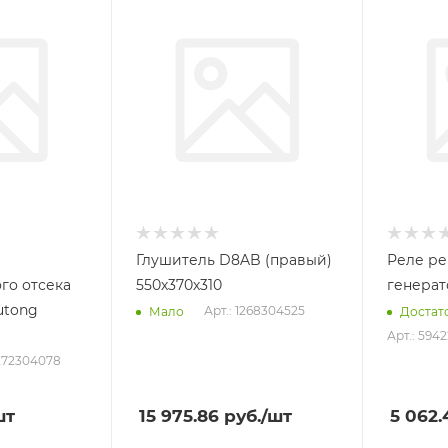
Глушитель D8AB (правый)
Реле ре
го отсека
550х370х310
генерат
Yutong
Арт.: 1268304525
Мало
Достат
Арт.: 594
1272304078
шт
15 975.86
руб.
/шт
5 062.