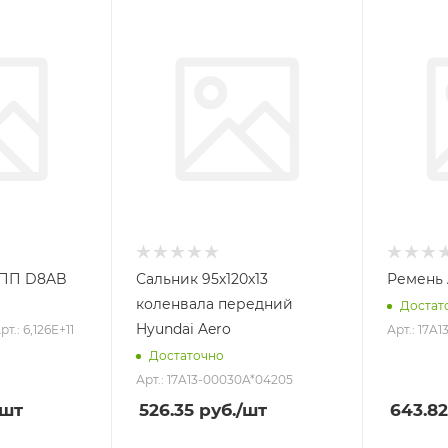
КПП D8AB
Сальник 95х120х13
Ремень 
коленвала передний
Достат
Hyundai Aero
рт.: 6,126E+11
Арт.: 17A
Достаточно
Арт.: 17A13-00030A*04205
/шт
526.35
руб.
/шт
643.82