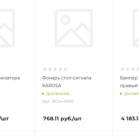
низатора
Фонарь стоп-сигнала
Бампер 
KAROSA
правый 
Достаточно
Достат
Арт.: 31D14-01010
/шт
768.11
руб.
/шт
4 183.1