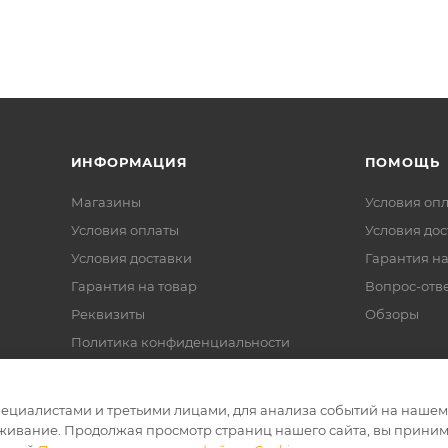
ИНФОРМАЦИЯ
ПОМОЩЬ
Магазины
Условия оп
Условия оплаты
Условия дос
Условия доставки
Гарантия на
Гарантия на товар
Вопрос-отв
Реквизиты
Обзоры
Политика конфиденциальности
циалистами и третьими лицами, для анализа событий на нашем в
живание. Продолжая просмотр страниц нашего сайта, вы приним