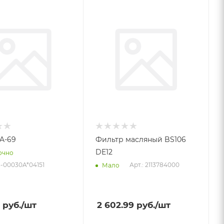
A-69
Фильтр масляный BS106
DE12
очно
13-00030A*04151
Арт.: 2113784000
Мало
руб.
/шт
2 602.99
руб.
/шт