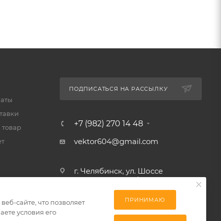
ПОДПИСАТЬСЯ НА РАССЫЛКУ
латы
тавки
+7 (982) 270 14 48
 товар
vektor604@gmail.com
ет
г. Челябинск, ул. Шоссе
Металлургов 88/5
ПРИНИМАЮ
еб-сайте, что позволяет
аете условия его