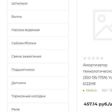
Шпильки
Болты
Насосы водяные
Сайлентблоки
Свеча зажигания
Амортизатор
Подшипники
технологическо
(350-135-175N) 
Датчики
6122H9
Арт.: 
Много
Тормозные колодки
457.14
руб.
/
Реле