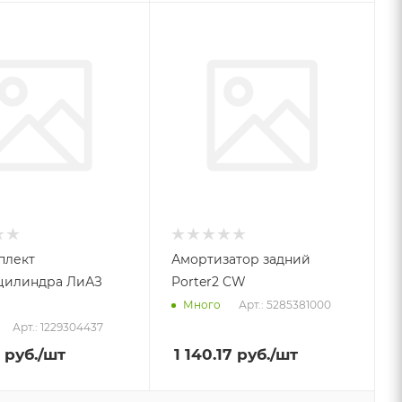
плект
Амортизатор задний
цилиндра ЛиАЗ
Porter2 CW
Арт.: 5285381000
Много
Арт.: 1229304437
руб.
/шт
1 140.17
руб.
/шт