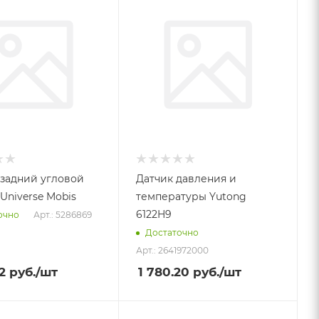
задний угловой
Датчик давления и
Universe Mobis
температуры Yutong
6122H9
Арт.: 5286869
очно
Достаточно
Арт.: 2641972000
2
руб.
/шт
1 780.20
руб.
/шт