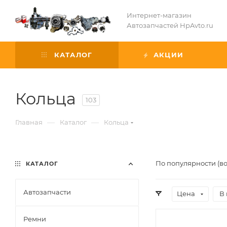
Интернет-магазин
Автозапчастей HpAvto.ru
КАТАЛОГ
АКЦИИ
Кольца
103
—
—
Главная
Каталог
Кольца
По популярности (в
КАТАЛОГ
Автозапчасти
Цена
В
Ремни