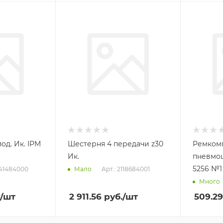
од. Ик. IPM
Шестерня 4 передачи z30
Ремком
Ик.
пневмо
5256 №1
341484000
Арт.: 2118684001
Мало
Много
/шт
2 911.56
руб.
/шт
509.29