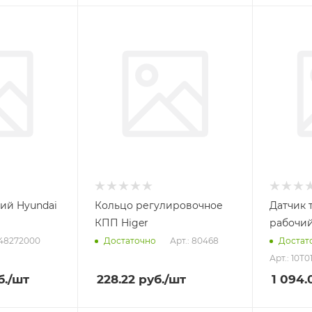
ий Hyundai
Кольцо регулировочное
Датчик 
КПП Higer
рабочи
648272000
Арт.: 80468
Достаточно
Достат
Арт.: 10T0
б.
/шт
228.22
руб.
/шт
1 094.