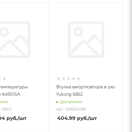
температуры
Втулка амортизатора в ухо
й KAROSA
Yutong 6852
очно
Достаточно
1-06513
Арт.: 1299304768
04
руб.
/шт
404.99
руб.
/шт