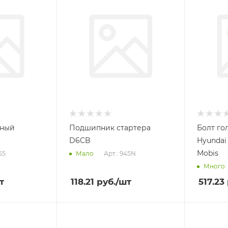
шный
Подшипник стартера
Болт го
D6CB
Hyundai
Mobis
55
Арт.: 945N
Мало
Много
т
118.21
руб.
/шт
517.23