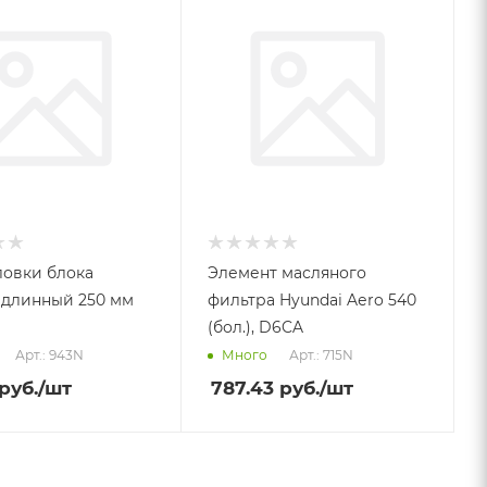
ловки блока
Элемент масляного
 длинный 250 мм
фильтра Hyundai Aеro 540
(бол.), D6CA
Арт.: 943N
Арт.: 715N
Много
руб.
/шт
787.43
руб.
/шт