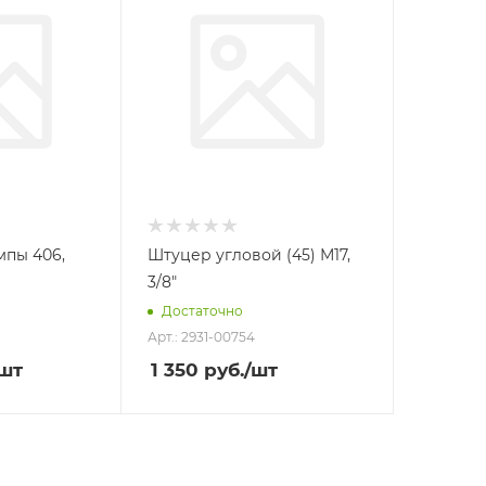
пы 406,
Штуцер угловой (45) М17,
3/8"
Достаточно
Арт.: 2931-00754
/шт
1 350
руб.
/шт