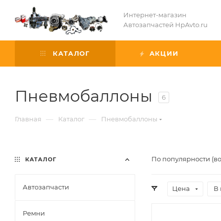
Интернет-магазин
Автозапчастей HpAvto.ru
КАТАЛОГ
АКЦИИ
Пневмобаллоны
6
—
—
Главная
Каталог
Пневмобаллоны
По популярности (в
КАТАЛОГ
Автозапчасти
Цена
В
Ремни