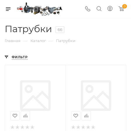
0
Патрубки
66
—
—
Главная
Каталог
Патрубки
ФИЛЬТР