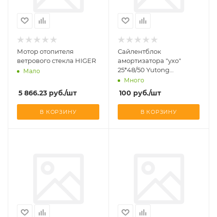
Мотор отопителя
Сайлентблок
ветрового стекла HIGER
амортизатора "ухо"
25*48/50 Yutong
Мало
6852/6108/6118
Много
5 866.23
руб.
/шт
100
руб.
/шт
В КОРЗИНУ
В КОРЗИНУ