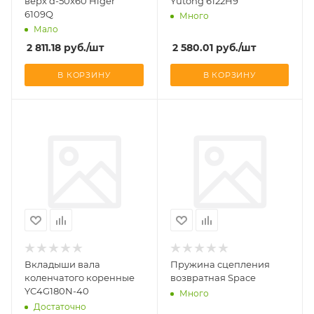
верх d-50x60 Higer
Yutong 6122H9
6109Q
Много
Мало
2 811.18
руб.
/шт
2 580.01
руб.
/шт
В КОРЗИНУ
В КОРЗИНУ
Вкладыши вала
Пружина сцепления
коленчатого коренные
возвратная Space
YC4G180N-40
Много
Достаточно