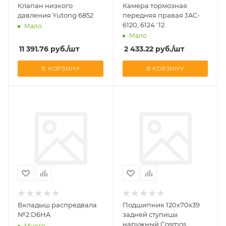
Клапан низкого
Камера тормозная
давления Yutong 6852
передняя правая JAC-
6120, 6124 '12
Мало
Мало
11 391.76
руб.
/шт
2 433.22
руб.
/шт
В КОРЗИНУ
В КОРЗИНУ
Вкладыш распредвала
Подшипник 120x70x39
№2 D6HA
задней ступицы
наружный Cosmos
Много