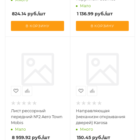
Мало
824.14
руб.
/шт
1 136.99
руб.
/шт
В КОРЗИНУ
В КОРЗИНУ
Лист рессорный
Направляющая
передний №2 Aero Town
(механизм открывания
Mobis
дверей) Karosa
Мало
Много
8 959.92
руб.
/шт
150.45
руб.
/шт