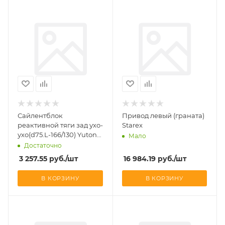
Сайлентблок
Привод левый (граната)
реактивной тяги зад ухо-
Starex
ухо(d75.L-166/130) Yutong
Мало
6122H9
Достаточно
3 257.55
руб.
/шт
16 984.19
руб.
/шт
В КОРЗИНУ
В КОРЗИНУ