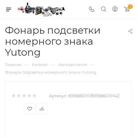
0
Фонарь подсветки
номерного знака
Yutong
—
—
—
Главная
Каталог
Автозапчасти
Фонарь подсветки номерного знака Yutong
Артикул:
835588D111/835588D1014Z