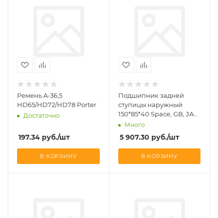
Ремень A-36,5
Подшипник задней
HD65/HD72/HD78 Porter
ступицы наружный
150*85*40 Space, GB, JAC
Достаточно
№ 32217
Много
197.34
руб.
/шт
5 907.30
руб.
/шт
В КОРЗИНУ
В КОРЗИНУ