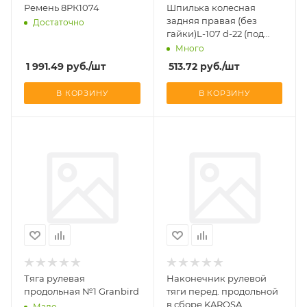
Ремень 8РК1074
Шпилька колесная
задняя правая (без
Достаточно
гайки)L-107 d-22 (под
футорку) Higer 6885
Много
1 991.49
руб.
/шт
513.72
руб.
/шт
В КОРЗИНУ
В КОРЗИНУ
Тяга рулевая
Наконечник рулевой
продольная №1 Granbird
тяги перед. продольной
в сборе KAROSA
Мало