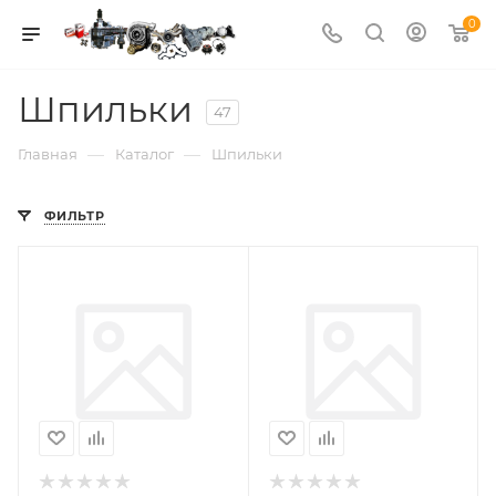
0
Шпильки
47
—
—
Главная
Каталог
Шпильки
ФИЛЬТР