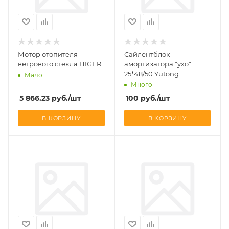
Мотор отопителя
Сайлентблок
ветрового стекла HIGER
амортизатора "ухо"
25*48/50 Yutong
Мало
6852/6108/6118
Много
5 866.23
руб.
/шт
100
руб.
/шт
В КОРЗИНУ
В КОРЗИНУ