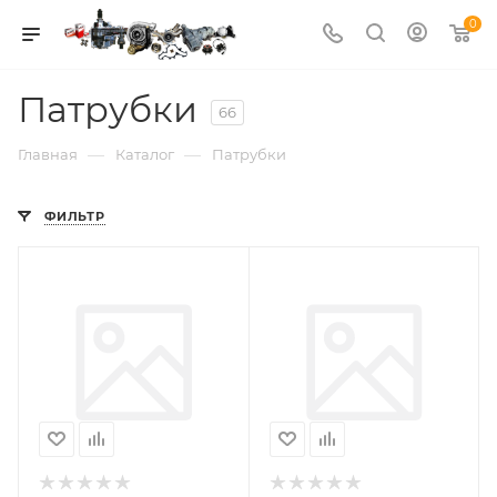
0
Патрубки
66
—
—
Главная
Каталог
Патрубки
ФИЛЬТР