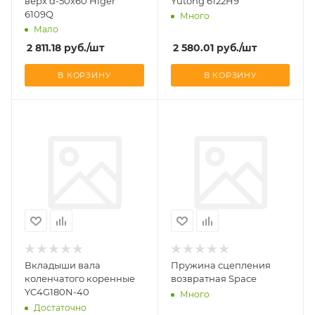
верх d-50x60 Higer
Yutong 6122H9
6109Q
Много
Мало
2 811.18
руб.
/шт
2 580.01
руб.
/шт
В КОРЗИНУ
В КОРЗИНУ
Вкладыши вала
Пружина сцепления
коленчатого коренные
возвратная Space
YC4G180N-40
Много
Достаточно