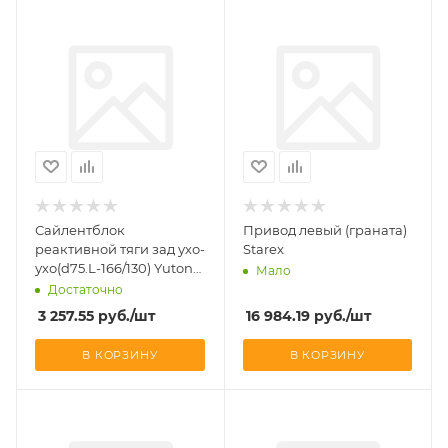
Сайлентблок
Привод левый (граната)
реактивной тяги зад ухо-
Starex
ухо(d75.L-166/130) Yutong
Мало
6122H9
Достаточно
3 257.55
руб.
/шт
16 984.19
руб.
/шт
В КОРЗИНУ
В КОРЗИНУ