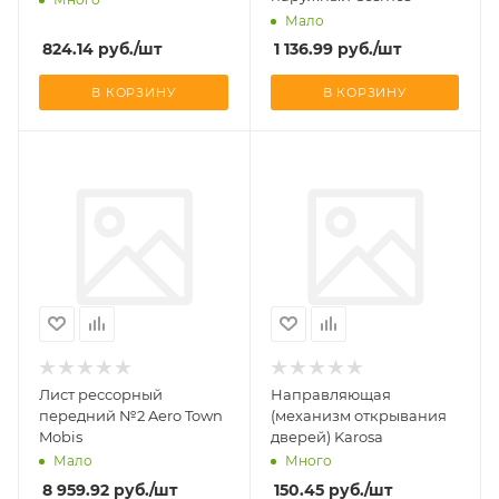
Мало
824.14
руб.
/шт
1 136.99
руб.
/шт
В КОРЗИНУ
В КОРЗИНУ
Лист рессорный
Направляющая
передний №2 Aero Town
(механизм открывания
Mobis
дверей) Karosa
Мало
Много
8 959.92
руб.
/шт
150.45
руб.
/шт