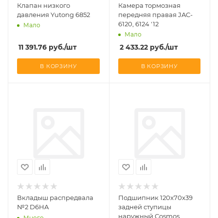
Клапан низкого
Камера тормозная
давления Yutong 6852
передняя правая JAC-
6120, 6124 '12
Мало
Мало
11 391.76
руб.
/шт
2 433.22
руб.
/шт
В КОРЗИНУ
В КОРЗИНУ
Вкладыш распредвала
Подшипник 120x70x39
№2 D6HA
задней ступицы
наружный Cosmos
Много