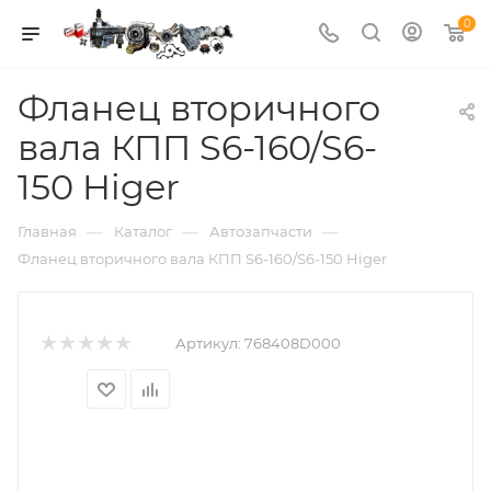
0
Фланец вторичного
вала КПП S6-160/S6-
150 Higer
—
—
—
Главная
Каталог
Автозапчасти
Фланец вторичного вала КПП S6-160/S6-150 Higer
Артикул:
768408D000